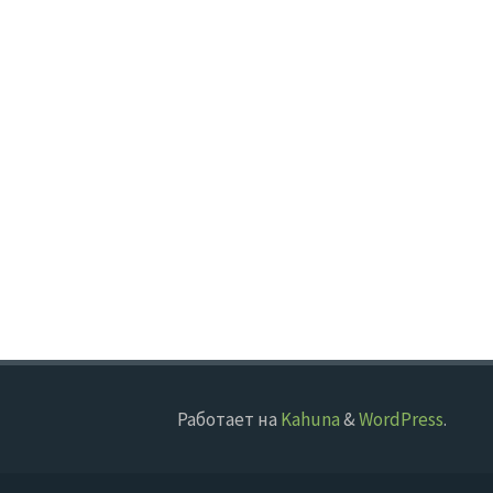
Работает на
Kahuna
&
WordPress
.