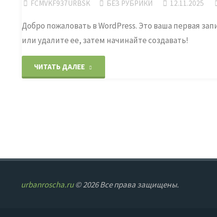
FCMVKF937URBSK
БЕЗ РУБРИКИ
12.11.2025
Добро пожаловать в WordPress. Это ваша первая за
или удалите ее, затем начинайте создавать!
"Привет,
ЧИТАТЬ ДАЛЕЕ
мир!"
urbanroscha.ru
© 2026 Все права защищены.