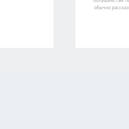
большинстве те
обычно расска