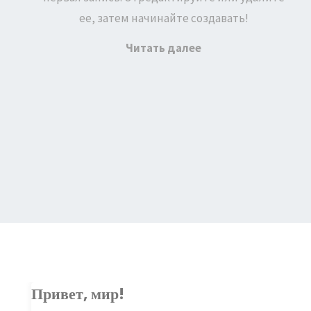
ее, затем начинайте создавать!
"Привет,
Читать далее
мир!"
ПРИВЕТ, МИР!
Добро пожаловать в
WordPress. Это ваша
первая запись.
Привет,
Отредактируйте или...
мир!
"Привет,
Читать далее
мир!"
Привет, мир!