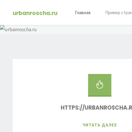
Перейти
urbanroscha.ru
к
Главная
Пример стра
содержимому
HTTPS://URBANROSCHA.R
"HTTP
ЧИТАТЬ ДАЛЕЕ