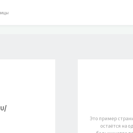
ницы
U/
Это пример страниц
S://URBANROSCHA.RU/"
остаётся на о